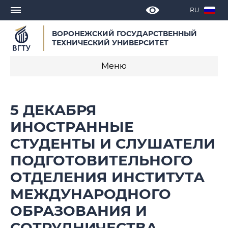
RU
ВОРОНЕЖСКИЙ ГОСУДАРСТВЕННЫЙ
ТЕХНИЧЕСКИЙ УНИВЕРСИТЕТ
Меню
Новости
5 ДЕКАБРЯ
Объявления
ИНОСТРАННЫЕ
СТУДЕНТЫ И СЛУШАТЕЛИ
СМИ о нас
ПОДГОТОВИТЕЛЬНОГО
Выступления, доклады, интервью
ОТДЕЛЕНИЯ ИНСТИТУТА
Календарь мероприятий
МЕЖДУНАРОДНОГО
ОБРАЗОВАНИЯ И
Корпоративные издания
СОТРУДНИЧЕСТВА