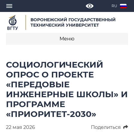
RU
ВОРОНЕЖСКИЙ ГОСУДАРСТВЕННЫЙ
ТЕХНИЧЕСКИЙ УНИВЕРСИТЕТ
Меню
Новости
СОЦИОЛОГИЧЕСКИЙ
Объявления
ОПРОС О ПРОЕКТЕ
«ПЕРЕДОВЫЕ
СМИ о нас
ИНЖЕНЕРНЫЕ ШКОЛЫ» И
Выступления, доклады, интервью
ПРОГРАММЕ
Календарь мероприятий
«ПРИОРИТЕТ-2030»
Корпоративные издания
22 мая 2026
Поделиться