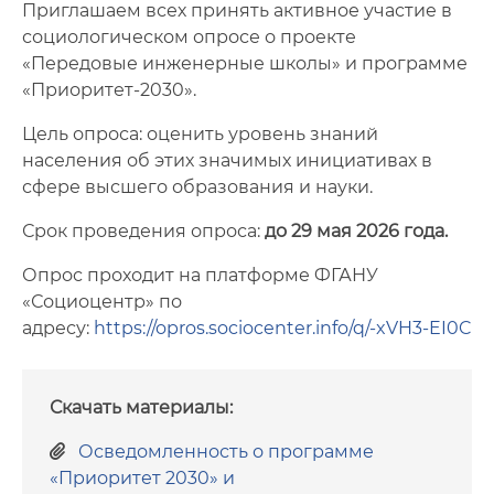
Приглашаем всех принять активное участие в
Фото
социологическом опросе о проекте
Видео
«Передовые инженерные школы» и программе
«Приоритет-2030».
Анкеты и опросы
Цель опроса: оценить уровень знаний
населения об этих значимых инициативах в
Контакты для СМИ
сфере высшего образования и науки.
Срок проведения опроса:
д
о 29 мая 2026 года.
Опрос проходит на платформе ФГАНУ
«Социоцентр» по
адресу:
https://opros.sociocenter.info/q/-xVH3-EI0C
Скачать материалы:
Осведомленность о программе
«Приоритет 2030» и