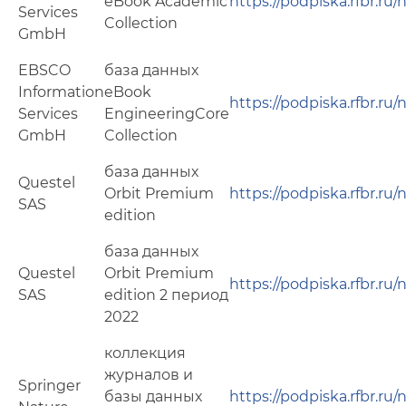
eBook Academic
https://podpiska.rfbr.ru
Services
Collection
GmbH
EBSCO
база данных
Information
eBook
https://podpiska.rfbr.ru
Services
EngineeringCore
GmbH
Collection
база данных
Questel
Orbit Premium
https://podpiska.rfbr.ru
SAS
edition
база данных
Questel
Orbit Premium
https://podpiska.rfbr.ru
SAS
edition 2 период
2022
коллекция
журналов и
Springer
базы данных
https://podpiska.rfbr.ru