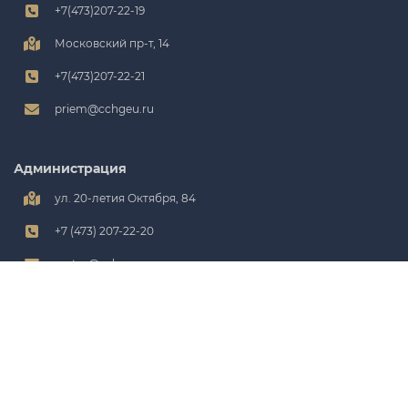
+7(473)207-22-19
Московский пр-т, 14
+7(473)207-22-21
priem@cchgeu.ru
Администрация
ул. 20-летия Октября, 84
+7 (473) 207-22-20
rector@cchgeu.ru
rector@vorstu.ru
rector@vgasu.vrn.ru