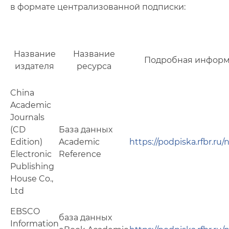
Фото
в формате централизованной подписки:
Видео
Анкеты и опросы
Название
Название
Подробная инфор
издателя
ресурса
Контакты для СМИ
China
Academic
Journals
(CD
База данных
Edition)
Academic
https://podpiska.rfbr.ru/
Electronic
Reference
Publishing
House Co.,
Ltd
EBSCO
база данных
Information