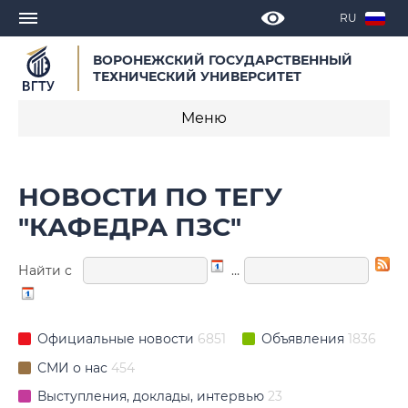
RU
ВОРОНЕЖСКИЙ ГОСУДАРСТВЕННЫЙ
ТЕХНИЧЕСКИЙ УНИВЕРСИТЕТ
Меню
Новости
НОВОСТИ ПО ТЕГУ
Объявления
"КАФЕДРА ПЗС"
СМИ о нас
Найти с
…
Выступления, доклады, интервью
Календарь мероприятий
Официальные новости
6851
Объявления
1836
СМИ о нас
454
Корпоративные издания
Выступления, доклады, интервью
23