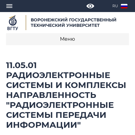
RU
ВОРОНЕЖСКИЙ ГОСУДАРСТВЕННЫЙ
ТЕХНИЧЕСКИЙ УНИВЕРСИТЕТ
Меню
О программе
11.05.01
Календарные учебные графики
РАДИОЭЛЕКТРОННЫЕ
СИСТЕМЫ И КОМПЛЕКСЫ
Нормативное обеспечение
образовательной программы 2019
НАПРАВЛЕННОСТЬ
"РАДИОЭЛЕКТРОННЫЕ
Нормативное обеспечение
образовательной программы 2020
СИСТЕМЫ ПЕРЕДАЧИ
ИНФОРМАЦИИ"
Нормативное обеспечение
образовательной программы 2021