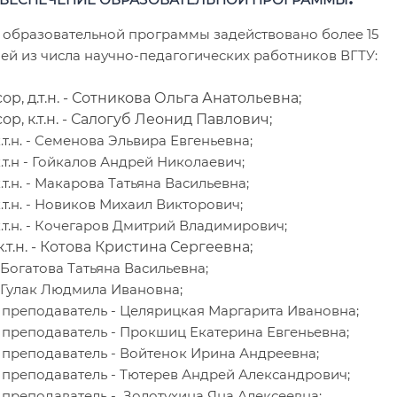
 образовательной программы задействовано более 15
ей из числа научно-педагогических работников ВГТУ:
р, д.т.н. - Сотникова Ольга Анатольевна;
р, к.т.н. - Салогуб Леонид Павлович;
к.т.н. - Семенова Эльвира Евгеньевна;
к.т.н - Гойкалов Андрей Николаевич;
.т.н. - Макарова Татьяна Васильевна;
к.т.н. - Новиков Михаил Викторович;
к.т.н. - Кочегаров Дмитрий Владимирович;
к.т.н. - Котова Кристина Сергеевна;
 Богатова Татьяна Васильевна;
 Гулак Людмила Ивановна;
преподаватель - Целярицкая Маргарита Ивановна;
преподаватель - Прокшиц Екатерина Евгеньевна;
преподаватель - Войтенок Ирина Андреевна;
преподаватель - Тютерев Андрей Александрович;
преподаватель - Золотухина Яна Алексеевна;