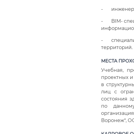
- инженером
- BIM- спец
информацион
- специалис
территорий.
МЕСТА ПРОХ
Учебная, п
проектных и
в структурн
лиц с огра
состояния з
по данном
организаци
Воронеж", О
КАДРОВОЕ 