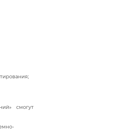
тирования;
ний» смогут
емно-