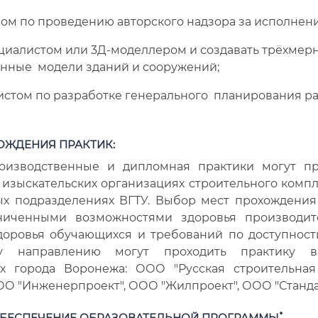
 по проведению авторского надзора за исполнени
иалистом или 3Д-моделлером и создавать трёхмер
ные модели зданий и сооружений;
том по разработке генерального планирования р
ОЖДЕНИЯ ПРАКТИК:
роизводственные и дипломная практики могут пр
 изыскательских организациях строительного компле
ых подразделениях ВГТУ. Выбор мест прохождения
ниченными возможностями здоровья производит
доровья обучающихся и требований по доступност
у направлению могут проходить практику в
ях города Воронежа: ООО "Русская строительная
ОО "Инженерпроект", ООО "Жилпроект", ООО "Станда
:
ОБЕСПЕЧЕНИЕ
ОБРАЗОВАТЕЛЬНОЙ ПРОГРАММЫ