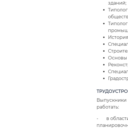
зданий;
Типолог
обществ
Типолог
промыш
История
Специал
Строите
Основы 
Реконст
Специал
Градост
ТРУДОУСТРО
Выпускники
работать:
- в области
планировочн