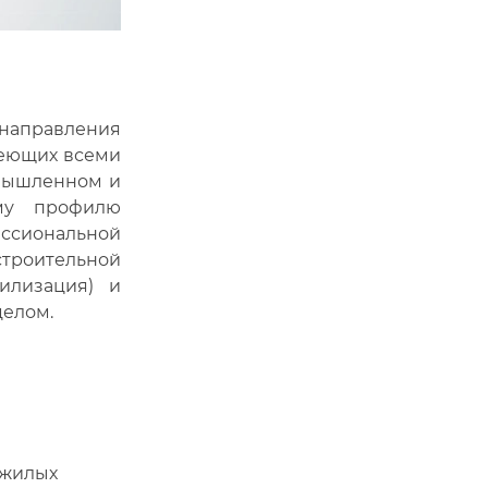
аправления
деющих всеми
омышленном и
ому профилю
ссиональной
троительной
тилизация) и
целом.
 жилых