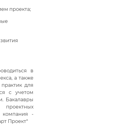
ем проекта;
ные
азвития
оводиться в
кса, а также
 практик для
ся с учетом
и. Бакалавры
 проектных
 компания -
рт Проект"