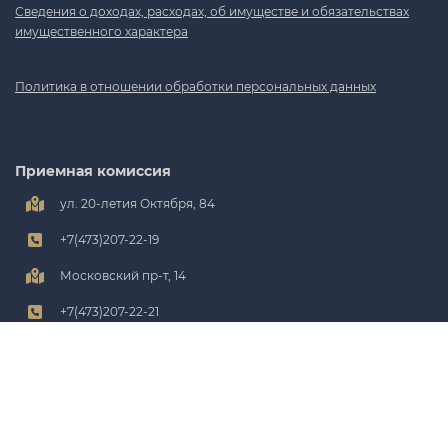
Сведения о доходах, расходах, об имуществе и обязательствах
имущественного характера
Политика в отношении обработки персональных данных
Приемная комиссия
ул. 20-летия Октября, 84
+7(473)207-22-19
Московский пр-т, 14
+7(473)207-22-21
priem@cchgeu.ru
Администрация
ул. 20-летия Октября, 84