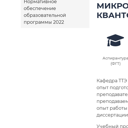
Нормативное
МИКРО
обеспечение
КВАНТ
образовательной
программы 2022
Аспирантур
(ФГТ)
Кафедра ТТЭ 
опыт подгот
преподавате
преподаваемо
опыт работы
диссертации 
Учебный про