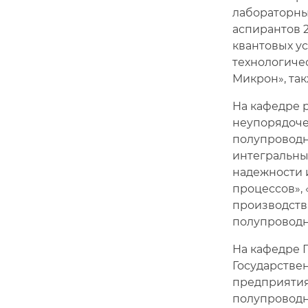
лабораторны
аспирантов 2
квантовых у
технологиче
Микрон», та
На кафедре 
неупорядоче
полупроводн
интегральны
надежности 
процессов»,
производств
полупроводн
На кафедре 
Государстве
предприятия
полупроводн