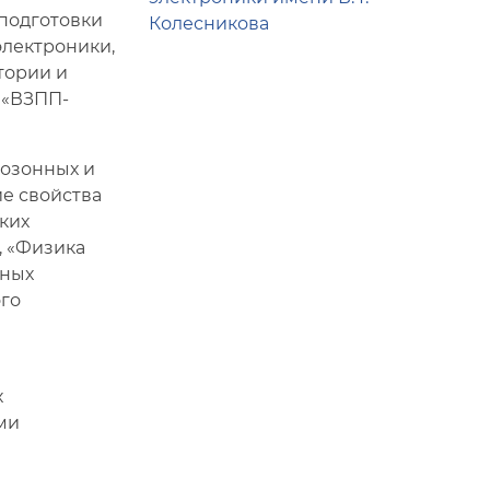
подготовки
Колесникова
электроники,
тории и
 «ВЗПП-
козонных и
е свойства
ких
, «Физика
нных
го
х
ми