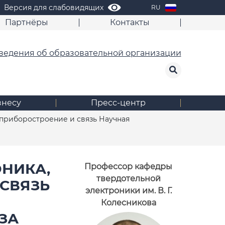
Версия для слабовидящих
RU
Партнёры
Контакты
ведения об образовательной организации
знесу
Пресс-центр
, приборостроение и связь Научная
ОНИКА,
Профессор кафедры
твердотельной
СВЯЗЬ
электроники им. В. Г.
Колесникова
ЗА