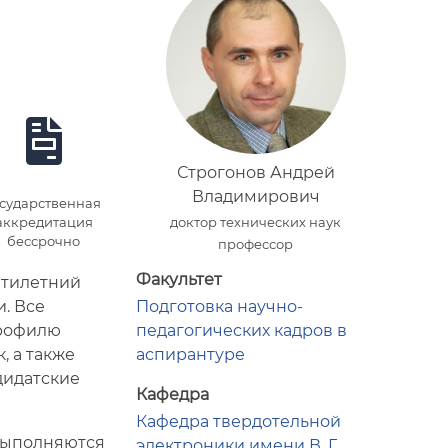
Строгонов Андрей
Владимирович
осударственная
аккредитация
доктор технических наук
бессрочно
профессор
Факультет
ятилетний
Подготовка научно-
. Все
педагогических кадров в
профилю
аспирантуре
, а также
дидатские
Кафедра
Кафедра твердотельной
 выполняются
электроники имени В. Г.