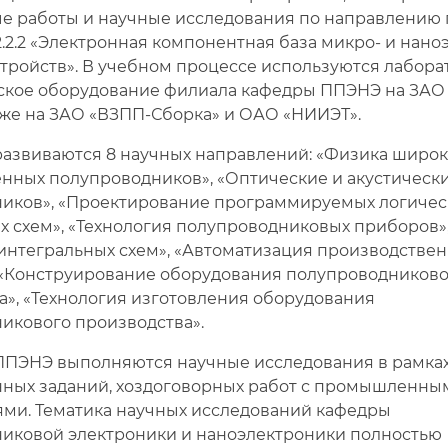
е работы и научные исследования по направлению 
.2.2 «Электронная компонентная база микро- и нано
стройств». В учебном процессе используются лабора
ское оборудование филиала кафедры ППЭНЭ на ЗАО
кже на ЗАО «ВЗПП-Сборка» и ОАО «НИИЭТ».
развиваются 8 научных направлений: «Физика широ
нных полупроводников», «Оптические и акустически
иков», «Проектирование программируемых логичес
х схем», «Технология полупроводниковых приборов»
интегральных схем», «Автоматизация производстве
 «Конструирование оборудования полупроводниково
а», «Технология изготовления оборудования
икового производства».
ППЭНЭ выполняются научные исследования в рамка
нных заданий, хоздоговорных работ с промышленны
ми. Тематика научных исследований кафедры
иковой электроники и наноэлектроники полностью