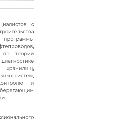
циалистов с
оительства
и программы
фтепроводов,
, по теории
 диагностике
и хранилищ,
ьных систем,
контролю и
берегающим
и.
сионального