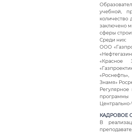
Образовате
учебной, п
количество 
заключено м
сферы строи
Среди них:
ООО «Газпро
«Нефтегази
«Красное 
«Газпроекти
«Роснефть»
Знамя» Росре
Регулярное 
программы 
Центрально-
КАДРОВОЕ 
В реализац
преподават