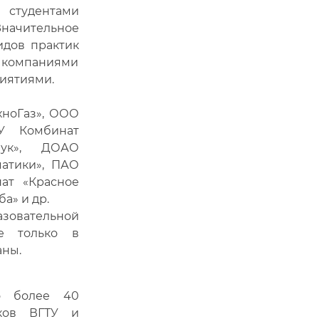
 студентами
начительное
идов практик
, компаниями
иятиями.
хноГаз», ООО
КУ Комбинат
чук», ДОАО
матики», ПАО
ат «Красное
а» и др.
азовательной
не только в
аны.
но более 40
иков ВГТУ и