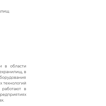
нилищ
и в области
ехранилищ, в
борудования
х технологий
 работают в
едприятиях
х.