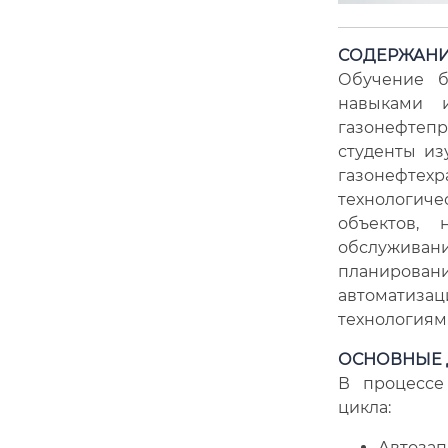
СОДЕРЖАНИ
Обучение б
навыками 
газонефтеп
студенты из
газонефтех
технологиче
объектов, 
обслуживани
планирова
автоматиз
технологиям
ОСНОВНЫЕ 
В процессе
цикла:
Автозап