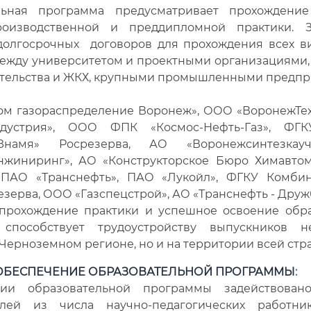
льная программа предусматривает прохождение
роизводственной и преддипломной практики. З
долгосрочных договоров для прохождения всех в
ежду университетом и проектными организациями
тельства и ЖКХ, крупными промышленными предпр
м газораспределение Воронеж», ООО «ВоронежТе
ндустрия», ООО ФПК «Космос-Нефть-Газ», ФГ
Знамя» Росрезерва, АО «Воронежсинтезкау
нжиниринг», АО «Конструкторское Бюро Химавто
, ПАО «Транснефть», ПАО «Лукойл», ФГКУ Комбин
зерва, ООО «Газспецстрой», АО «Транснефть - Дружб
прохождение практики и успешное освоение обр
способствует трудоустройству выпускников 
Черноземном регионе, но и на территории всей стр
ОБЕСПЕЧЕНИЕ ОБРАЗОВАТЕЛЬНОЙ ПРОГРАММЫ
:
ии образовательной программы задействова
елей из числа научно-педагогических работн