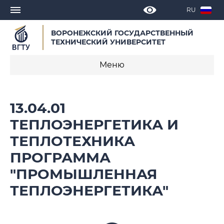
RU
ВОРОНЕЖСКИЙ ГОСУДАРСТВЕННЫЙ
ТЕХНИЧЕСКИЙ УНИВЕРСИТЕТ
Меню
О программе
13.04.01
Календарные учебные графики
ТЕПЛОЭНЕРГЕТИКА И
ТЕПЛОТЕХНИКА
Нормативное обеспечение
образовательной программы 2021
ПРОГРАММА
"ПРОМЫШЛЕННАЯ
Нормативное обеспечение
образовательной программы 2026
ТЕПЛОЭНЕРГЕТИКА"