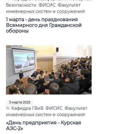
безопасности
,
ФИСИС
,
Факультет
Виртуальный тур Vaillant
инженерных систем и сооружений
1 марта - день празднования
Виртуальный тур по умному дому
Всемирного дня Гражданской
обороны
Виртуальный тур по KORF
Лаборатория Газоснабжения
Лаборатория Теплоснабжения
3 марта 2023
Кафедра ГВиВ
,
ФИСИС
,
Факультет
инженерных систем и сооружений
«День предприятия - Курская
АЭС-2»