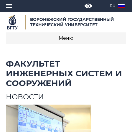
RU
ВОРОНЕЖСКИЙ ГОСУДАРСТВЕННЫЙ
ТЕХНИЧЕСКИЙ УНИВЕРСИТЕТ
Меню
О факультете
ФАКУЛЬТЕТ
Новости
ИНЖЕНЕРНЫХ СИСТЕМ И
СООРУЖЕНИЙ
Объявления
НОВОСТИ
Мероприятия
Кафедры факультета
Образовательные программы