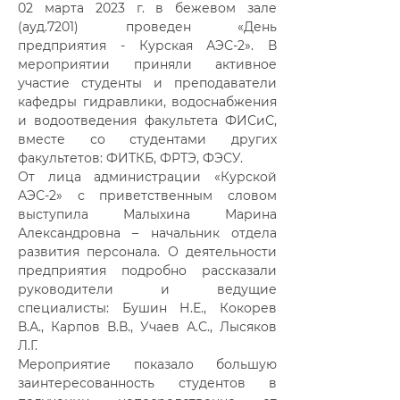
02 марта 2023 г. в бежевом зале
(ауд.7201) проведен «День
предприятия - Курская АЭС-2». В
мероприятии приняли активное
участие студенты и преподаватели
кафедры гидравлики, водоснабжения
и водоотведения факультета ФИСиС,
вместе со студентами других
факультетов: ФИТКБ, ФРТЭ, ФЭСУ.
От лица администрации «Курской
АЭС-2» с приветственным словом
выступила Малыхина Марина
Александровна – начальник отдела
развития персонала. О деятельности
предприятия подробно рассказали
руководители и ведущие
специалисты: Бушин Н.Е., Кокорев
В.А., Карпов В.В., Учаев А.С., Лысяков
Л.Г.
Мероприятие показало большую
заинтересованность студентов в