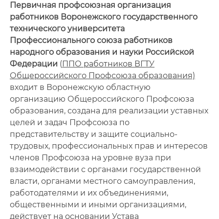
Первичная профсоюзная организация
Контакты
работников Воронежского государственного
Поздравления
технического университета
Профессионального союза работников
Фотогалерея
народного образования и науки Российской
Федерации
(
ППО работников ВГТУ
Общероссийского Профсоюза образования)
входит в Воронежскую областную
организацию Общероссийского Профсоюза
образования, создана для реализации уставных
целей и задач Профсоюза по
представительству и защите социально-
трудовых, профессиональных прав и интересов
членов Профсоюза на уровне вуза при
взаимодействии с органами государственной
власти, органами местного самоуправления,
работодателями и их объединениями,
общественными и иными организациями,
действует на основании Устава