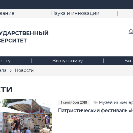
вание
Наука и инновации
С
УДАРСТВЕННЫЙ
ВЕРСИТЕТ
енту
Выпускнику
Би
ела
Новости
ТИ
Музей инженер
1 сентября 2018
Патриотический фестиваль «