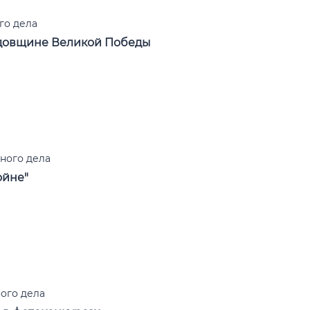
го дела
одовщине Великой Победы
ного дела
ойне"
ого дела