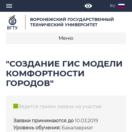
RU
ВОРОНЕЖСКИЙ ГОСУДАРСТВЕННЫЙ
ТЕХНИЧЕСКИЙ УНИВЕРСИТЕТ
Меню
Каталог студенческих проектов
"СОЗДАНИЕ ГИС МОДЕЛИ
Записаться на проект
КОМФОРТНОСТИ
ГОРОДОВ"
Статистика
Ведется прием заявок на участие
Заявки принимаются до
10.03.2019
Уровень обучения:
Бакалавриат