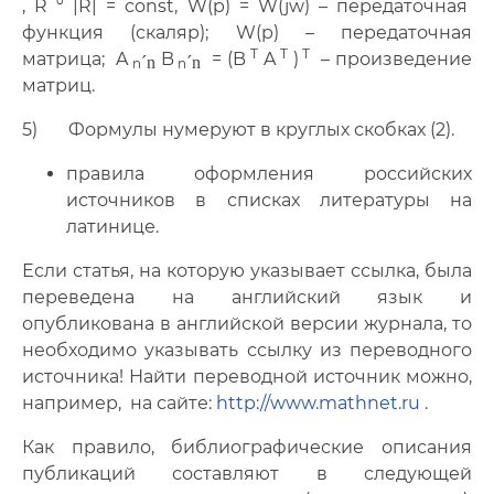
, R º |R| = const, W(p) = W(jw) – передаточная
функция (скаляр); W(p) – передаточная
T
T
T
матрица; A
B
= (B
A
)
– произведение
´n
´n
n
n
матриц.
5) Формулы нумеруют в круглых скобках (2).
правила оформления российских
источников в списках литературы на
латинице.
Если статья, на которую указывает ссылка, была
переведена на английский язык и
опубликована в английской версии журнала, то
необходимо указывать ссылку из переводного
источника! Найти переводной источник можно,
например, на сайте:
http://www.mathnet.ru
.
Как правило, библиографические описания
публикаций составляют в следующей