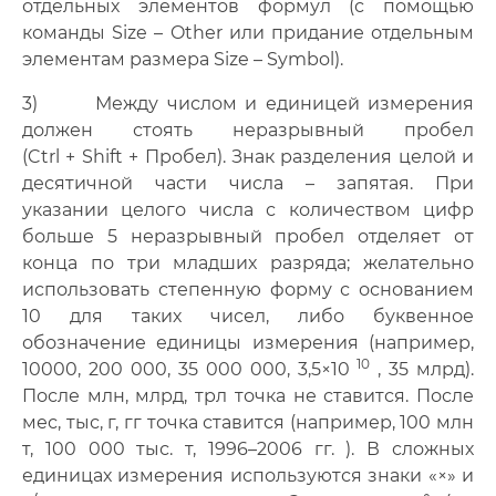
отдельных элементов формул (с помощью
команды Size – Other или придание отдельным
элементам раз­мера Size – Symbol).
3) Между числом и единицей измерения
должен стоять неразрывный пробел
(Ctrl + Shift + Пробел). Знак разделения целой и
десятичной части числа – запятая. При
указании целого числа с количеством цифр
больше 5 неразрывный пробел отделяет от
конца по три младших разряда; желательно
использовать степенную форму с основанием
10 для таких чисел, либо буквенное
обозначение единицы измерения (например,
10
10000, 200 000, 35 000 000, 3,5×10
, 35 млрд).
После млн, млрд, трл точка не ставится. После
мес, тыс, г, гг точка ставится (например, 100 млн
т, 100 000 тыс. т, 1996–2006 гг. ). В сложных
единицах измерения используются знаки «×» и