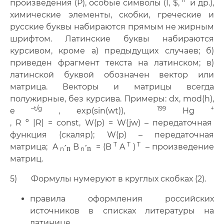
произведения (P), особые символы (Î, $, " и др.),
химические элементы, скобки, греческие и
русские буквы набираются прямым не жирным
шрифтом. Латинские буквы набираются
курсивом, кроме а) предыдущих случаев; б)
приведен фрагмент текста на латинском; в)
латинской буквой обозначен вектор или
матрица. Векторы и матрицы всегда
полужирные, без курсива. Примеры: dx, mod(h),
–t/g
199
+
e
, exp(sin(wt)),
Hg
, R º |R| = const, W(p) = W(jw) – передаточная
функция (скаляр); W(p) – передаточная
T
T
T
матрица; A
B
= (B
A
)
– произведение
´n
´n
n
n
матриц.
5) Формулы нумеруют в круглых скобках (2).
правила оформления российских
источников в списках литературы на
латинице.