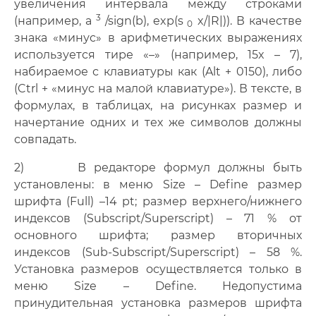
увеличения интервала между строками
3
(например, a
/sign(b), exp(s
x/|R|)). В ка­честве
0
знака «минус» в арифметических выражениях
используется тире «–» (например, 15x – 7),
набираемое с клавиатуры как (Alt + 0150), либо
(Ctrl + «минус на малой клавиатуре»). В тексте, в
формулах, в таблицах, на рисунках размер и
начертание одних и тех же символов должны
совпадать.
2) В редакторе формул должны быть
установлены: в меню Size – Define размер
шрифта (Full) –14 pt; размер верхнего/нижнего
индексов (Subscript/Superscript) – 71 % от
основного шрифта; размер вторичных
индексов (Sub-Subscript/Superscript) – 58 %.
Установка размеров осуществляется только в
меню Size – Define. Недопустима
принудительная установка размеров шрифта