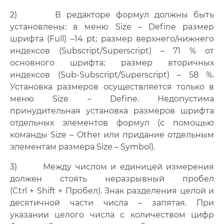
2) В редакторе формул должны быть
установлены: в меню Size – Define размер
шрифта (Full) –14 pt; размер верхнего/нижнего
индексов (Subscript/Superscript) – 71 % от
основного шрифта; размер вторичных
индексов (Sub-Subscript/Superscript) – 58 %.
Установка размеров осуществляется только в
меню Size – Define. Недопустима
принудительная установка размеров шрифта
отдельных элементов формул (с помощью
команды Size – Other или придание отдельным
элементам раз­мера Size – Symbol).
3) Между числом и единицей измерения
должен стоять неразрывный пробел
(Ctrl + Shift + Пробел). Знак разделения целой и
десятичной части числа – запятая. При
указании целого числа с количеством цифр