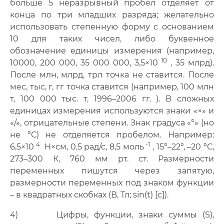
больше 5 неразрывный пробел отделяет от
конца по три младших разряда; желательно
использовать степенную форму с основанием
10 для таких чисел, либо буквенное
обозначение единицы измерения (например,
10
10000, 200 000, 35 000 000, 3,5×10
, 35 млрд).
После млн, млрд, трл точка не ставится. После
мес, тыс, г, гг точка ставится (например, 100 млн
т, 100 000 тыс. т, 1996–2006 гг. ). В сложных
единицах измерения используются знаки «×» и
«/», отрицательные степени. Знак градуса «°» (но
не °С) не отделяется пробелом. Например:
4
-1
6,5×10
Н×см, 0,5 рад/с, 8,5 моль
, 15°–22°, –20 °С,
273–300 К, 760 мм рт. ст. Размерности
переменных пишутся через запятую,
размерности переменных под знаком функции
– в квадратных скобках (B, Тл; sin(t) [c]).
4) Цифры, функции, знаки суммы (S),