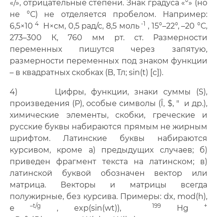
«/», отрицательные степени. Знак градуса «°» (но
не °С) не отделяется пробелом. Например:
4
-1
6,5×10
Н×см, 0,5 рад/с, 8,5 моль
, 15°–22°, –20 °С,
273–300 К, 760 мм рт. ст. Размерности
переменных пишутся через запятую,
размерности переменных под знаком функции
– в квадратных скобках (B, Тл; sin(t) [c]).
4) Цифры, функции, знаки суммы (S),
произведения (P), особые символы (Î, $, " и др.),
химические элементы, скобки, греческие и
русские буквы набираются прямым не жирным
шрифтом. Латинские буквы набираются
курсивом, кроме а) предыдущих случаев; б)
приведен фрагмент текста на латинском; в)
латинской буквой обозначен вектор или
матрица. Векторы и матрицы всегда
полужирные, без курсива. Примеры: dx, mod(h),
–t/g
199
+
e
, exp(sin(wt)),
Hg