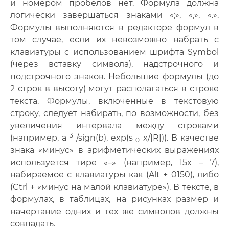
и номером пробелов нет. Формула должна
логически завершаться знаками «;», «,», «.».
Формулы выполняются в редакторе формул в
том случае, если их невозможно набрать с
клавиатуры с использованием шрифта Symbol
(через вставку символа), надстрочного и
подстрочного знаков. Небольшие формулы (до
2 строк в высоту) могут располагаться в строке
текста. Формулы, включенные в текстовую
строку, следует набирать, по возможности, без
увеличения интервала между строками
3
(например, a
/sign(b), exp(s
x/|R|)). В ка­честве
0
знака «минус» в арифметических выражениях
используется тире «–» (например, 15x – 7),
набираемое с клавиатуры как (Alt + 0150), либо
(Ctrl + «минус на малой клавиатуре»). В тексте, в
формулах, в таблицах, на рисунках размер и
начертание одних и тех же символов должны
совпадать.