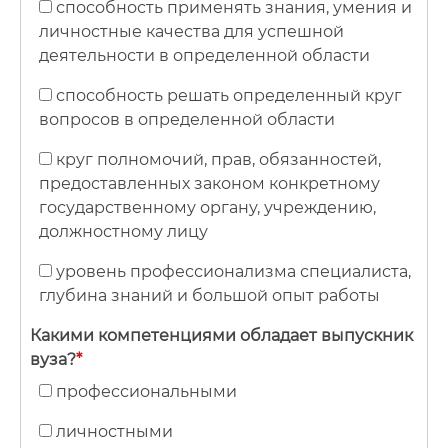
способность применять знания, умения и
Фото
личностные качества для успешной
деятельности в определенной области
Видео
способность решать определенный круг
Анкеты и опросы
вопросов в определенной области
Контакты для СМИ
круг полномочий, прав, обязанностей,
предоставленных законом конкретному
государственному органу, учреждению,
должностному лицу
уровень профессионализма специалиста,
глубина знаний и большой опыт работы
Какими компетенциями обладает выпускник
вуза?
*
профессиональными
личностными