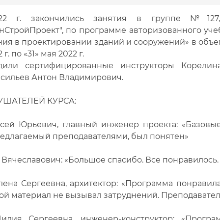
22 г. закончились занятия в группе №127
нСтройПроект", по программе авторизованного уче
ия в проектировании зданий и сооружений» в объеме
г. по «31» мая 2022 г.
дили сертифицированные инструкторы Корелина
асильев Антон Владимирович.
ШАТЕЛЕЙ КУРСА:
сей Юрьевич, главный инженер проекта: «Базовы
редлагаемый преподавателями, был понятен»
 Вячеславович: «Большое спасибо. Все понравилось.
лена Сергеевна, архитектор: «Программа понравила
ной материал не вызывал затруднений. Преподавате
идия Сергеевна, инженер-конструктор: «Програ