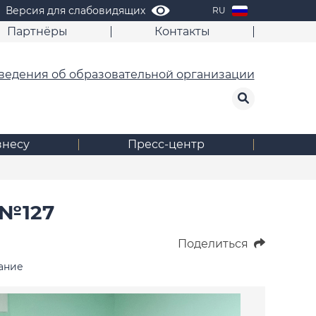
Версия для слабовидящих
RU
Партнёры
Контакты
ведения об образовательной организации
знесу
Пресс-центр
№127
Поделиться
ание