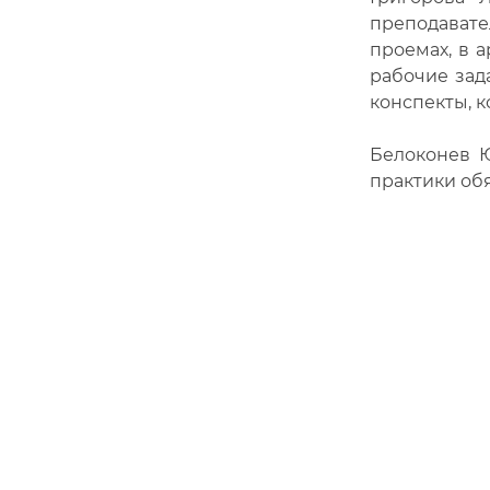
преподавате
проемах, в 
рабочие зад
конспекты, 
Белоконев Ю
практики обя