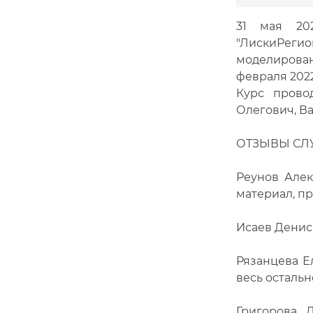
31 мая 20
"ЛискиРегио
моделирован
февраля 2022 
Курс прово
Олегович, В
ОТЗЫВЫ СЛУ
Реунов Алек
материал, п
Исаев Денис
Рязанцева Е
весь осталь
Григорова Л