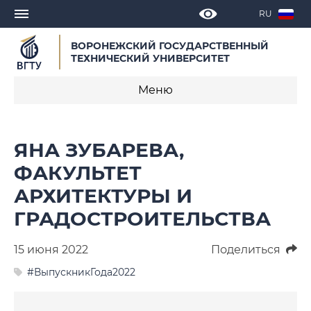
RU
ВОРОНЕЖСКИЙ ГОСУДАРСТВЕННЫЙ
ТЕХНИЧЕСКИЙ УНИВЕРСИТЕТ
Меню
Новости
ЯНА ЗУБАРЕВА,
Объявления
ФАКУЛЬТЕТ
АРХИТЕКТУРЫ И
СМИ о нас
ГРАДОСТРОИТЕЛЬСТВА
Выступления, доклады, интервью
15 июня 2022
Поделиться
Календарь мероприятий
#ВыпускникГода2022
Корпоративные издания