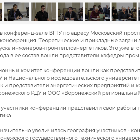
5 в конференц-зале ВГТУ по адресу Московский просп
 конференция "Теоретические и прикладные задачи 
уска инженеров-промтеплоэнергетиков. Это уже вт
года в ее состав вошли представители кафедры пр
ионный комитет конференции вошли как представит
У и Национального исследовательского университет
ак и представители энергетических предприятий и 
ронежского РДУ и ООО «Воронежский региональный
 участники конференции представили свои работы п
тика
 значительно увеличилась география участников - 
онежского государственного технического университ