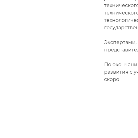
технического
технического
технологичес
государстве
Экспертами,
представите
По окончани
развития с 
скоро