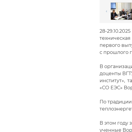
28-29.10.202
техническая
первого вып
с прошлого 
В организац
доценты ВГТ
институт», т
«СО ЕЭС» Во
По традиции
теплоэнерге
В этом году
ученные Вор