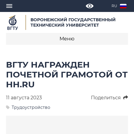
RU
ВОРОНЕЖСКИЙ ГОСУДАРСТВЕННЫЙ
ТЕХНИЧЕСКИЙ УНИВЕРСИТЕТ
Меню
Новости
ВГТУ НАГРАЖДЕН
Объявления
ПОЧЕТНОЙ ГРАМОТОЙ ОТ
HH.RU
СМИ о нас
Выступления, доклады, интервью
11 августа 2023
Поделиться
Трудоустройство
Календарь мероприятий
Корпоративные издания