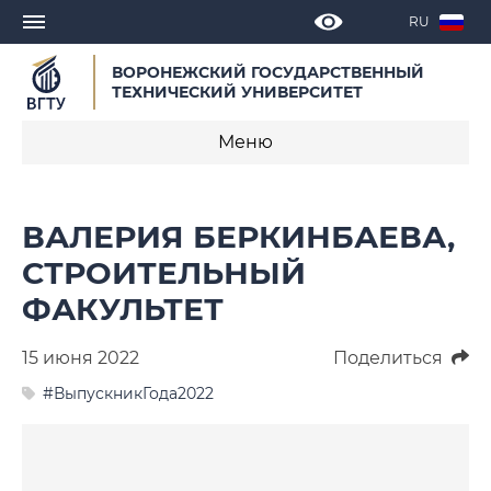
RU
ВОРОНЕЖСКИЙ ГОСУДАРСТВЕННЫЙ
ТЕХНИЧЕСКИЙ УНИВЕРСИТЕТ
Меню
Новости
ВАЛЕРИЯ БЕРКИНБАЕВА,
Объявления
СТРОИТЕЛЬНЫЙ
ФАКУЛЬТЕТ
СМИ о нас
Выступления, доклады, интервью
15 июня 2022
Поделиться
#ВыпускникГода2022
Календарь мероприятий
Корпоративные издания