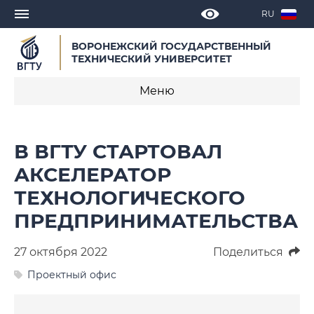
RU
ВОРОНЕЖСКИЙ ГОСУДАРСТВЕННЫЙ
ТЕХНИЧЕСКИЙ УНИВЕРСИТЕТ
Меню
Новости
В ВГТУ СТАРТОВАЛ
Объявления
АКСЕЛЕРАТОР
ТЕХНОЛОГИЧЕСКОГО
СМИ о нас
ПРЕДПРИНИМАТЕЛЬСТВА
Выступления, доклады, интервью
27 октября 2022
Поделиться
Календарь мероприятий
Проектный офис
Корпоративные издания