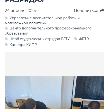
Фото
24 апреля 2025
Поделиться
Видео
Управление воспитательной работы и
молодежной политики
Анкеты и опросы
Центр дополнительного профессионального
образования
Контакты для СМИ
Штаб студенческих отрядов ВГТУ
ФРТЭ
Кафедра КИПР