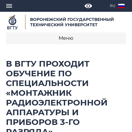
RU
ВОРОНЕЖСКИЙ ГОСУДАРСТВЕННЫЙ
ТЕХНИЧЕСКИЙ УНИВЕРСИТЕТ
Меню
Новости
В ВГТУ ПРОХОДИТ
Объявления
ОБУЧЕНИЕ ПО
СПЕЦИАЛЬНОСТИ
СМИ о нас
«МОНТАЖНИК
Выступления, доклады, интервью
РАДИОЭЛЕКТРОННОЙ
Календарь мероприятий
АППАРАТУРЫ И
ПРИБОРОВ 3-ГО
Корпоративные издания
РАЗРЯДА»