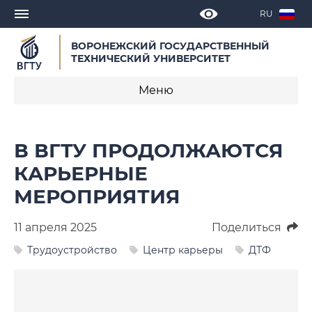
RU
ВОРОНЕЖСКИЙ ГОСУДАРСТВЕННЫЙ
ТЕХНИЧЕСКИЙ УНИВЕРСИТЕТ
Меню
Новости
В ВГТУ ПРОДОЛЖАЮТСЯ
Объявления
КАРЬЕРНЫЕ
МЕРОПРИЯТИЯ
СМИ о нас
Выступления, доклады, интервью
11 апреля 2025
Поделиться
Трудоустройство
Центр карьеры
ДТФ
Календарь мероприятий
Корпоративные издания