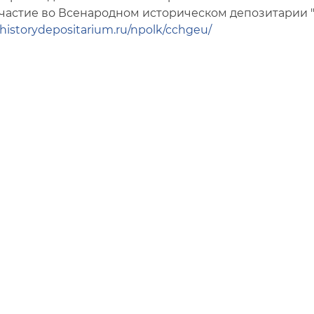
частие во Всенародном историческом депозитарии "
/historydepositarium.ru/npolk/cchgeu/