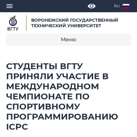
RU
ВОРОНЕЖСКИЙ ГОСУДАРСТВЕННЫЙ
ТЕХНИЧЕСКИЙ УНИВЕРСИТЕТ
Меню
Новости
СТУДЕНТЫ ВГТУ
Объявления
ПРИНЯЛИ УЧАСТИЕ В
МЕЖДУНАРОДНОМ
СМИ о нас
ЧЕМПИОНАТЕ ПО
Выступления, доклады, интервью
СПОРТИВНОМУ
Календарь мероприятий
ПРОГРАММИРОВАНИЮ
ICPC
Корпоративные издания