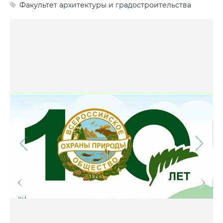
Факультет архитектуры и градостроительства
Фото
Видео
Анкеты и опросы
Контакты для СМИ