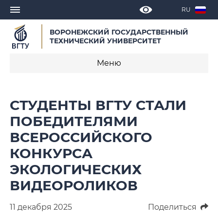
RU
ВОРОНЕЖСКИЙ ГОСУДАРСТВЕННЫЙ
ТЕХНИЧЕСКИЙ УНИВЕРСИТЕТ
Меню
Новости
СТУДЕНТЫ ВГТУ СТАЛИ
Объявления
ПОБЕДИТЕЛЯМИ
ВСЕРОССИЙСКОГО
СМИ о нас
КОНКУРСА
Выступления, доклады, интервью
ЭКОЛОГИЧЕСКИХ
Календарь мероприятий
ВИДЕОРОЛИКОВ
Корпоративные издания
11 декабря 2025
Поделиться