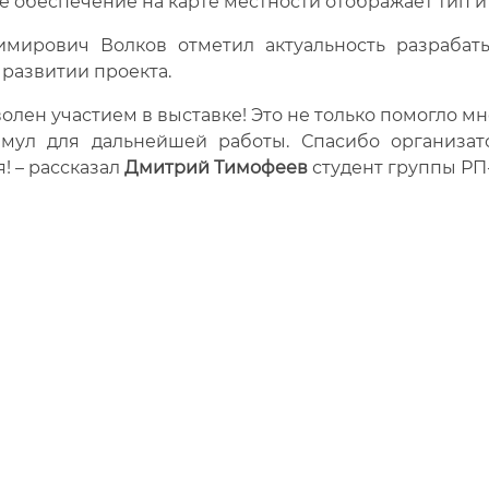
 обеспечение на карте местности отображает тип и
имирович Волков отметил актуальность разраба
развитии проекта.
волен участием в выставке! Это не только помогло мн
мул для дальнейшей работы. Спасибо организато
! – рассказал
Дмитрий Тимофеев
студент группы РП-