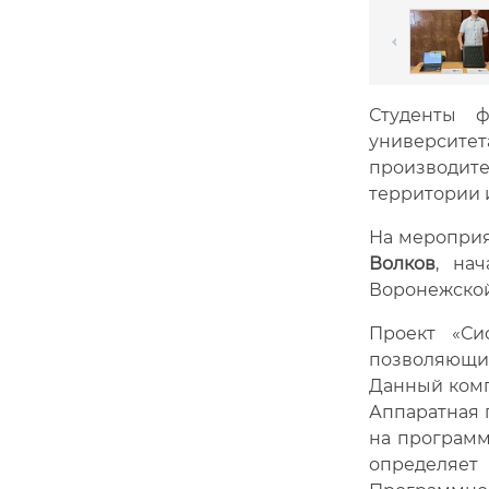
Студенты ф
университет
производит
территории 
На мероприя
Волко
в
, на
Воронежско
Проект «Си
позволяющий
Данный комп
Аппаратная 
на программ
определяет