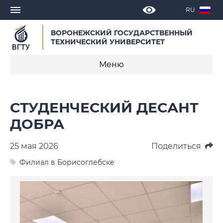
RU
ВОРОНЕЖСКИЙ ГОСУДАРСТВЕННЫЙ
ТЕХНИЧЕСКИЙ УНИВЕРСИТЕТ
Меню
Новости
СТУДЕНЧЕСКИЙ ДЕСАНТ
Объявления
ДОБРА
СМИ о нас
25 мая 2026
Поделиться
Выступления, доклады, интервью
Филиал в Борисоглебске
Календарь мероприятий
Корпоративные издания