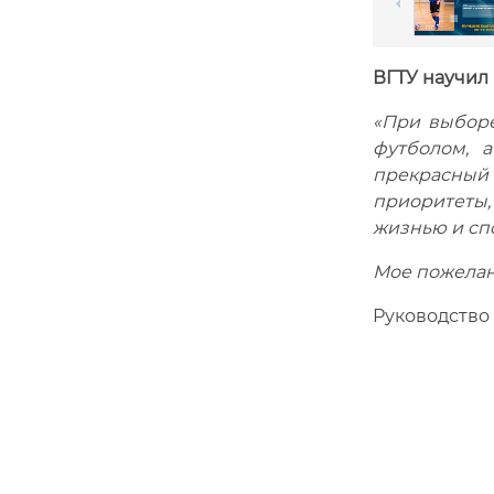
ВГТУ научил
«При выборе
футболом, 
прекрасный 
приоритеты, 
жизнью и сп
Мое пожелани
Руководство 