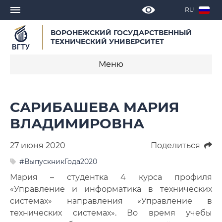
RU
ВОРОНЕЖСКИЙ ГОСУДАРСТВЕННЫЙ
ТЕХНИЧЕСКИЙ УНИВЕРСИТЕТ
Меню
Новости
САРИБАШЕВА МАРИЯ
Объявления
ВЛАДИМИРОВНА
СМИ о нас
27 июня 2020
Поделиться
Выступления, доклады, интервью
#ВыпускникГода2020
Мария – студентка 4 курса профиля
Календарь мероприятий
«Управление и информатика в технических
системах» направления «Управление в
Корпоративные издания
технических системах». Во время учебы