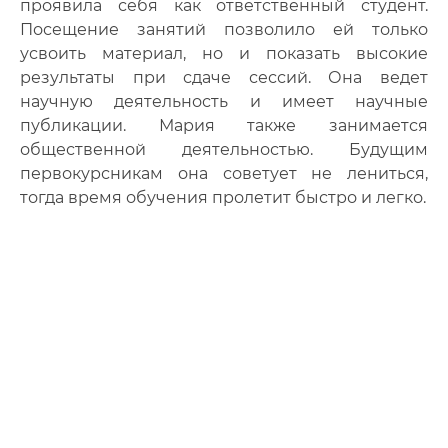
проявила себя как ответственный студент.
Фото
Посещение занятий позволило ей только
усвоить материал, но и показать высокие
Видео
результаты при сдаче сессий. Она ведет
научную деятельность и имеет научные
Анкеты и опросы
публикации. Мария также занимается
Контакты для СМИ
общественной деятельностью. Будущим
первокурсникам она советует не лениться,
тогда время обучения пролетит быстро и легко.