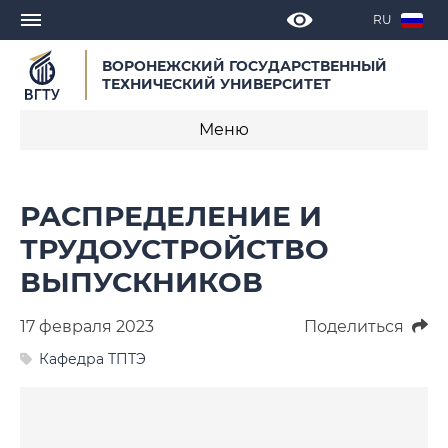
RU
ВОРОНЕЖСКИЙ ГОСУДАРСТВЕННЫЙ
ТЕХНИЧЕСКИЙ УНИВЕРСИТЕТ
Меню
Новости
РАСПРЕДЕЛЕНИЕ И
Объявления
ТРУДОУСТРОЙСТВО
ВЫПУСКНИКОВ
СМИ о нас
Выступления, доклады, интервью
17 февраля 2023
Поделиться
Кафедра ТПТЭ
Календарь мероприятий
Корпоративные издания