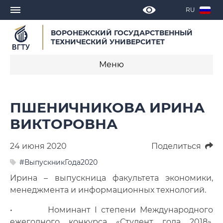
RU
ВОРОНЕЖСКИЙ ГОСУДАРСТВЕННЫЙ
ТЕХНИЧЕСКИЙ УНИВЕРСИТЕТ
Меню
Новости
ПШЕНИЧНИКОВА ИРИНА
Объявления
ВИКТОРОВНА
СМИ о нас
24 июня 2020
Поделиться
Выступления, доклады, интервью
#ВыпускникГода2020
Ирина – выпускница факультета экономики,
Календарь мероприятий
менеджмента и информационных технологий.
Корпоративные издания
• Номинант I степени Международного
ежегодного конкурса «Студент года 2018»,