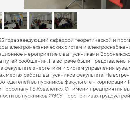
025 года заведующий кафедрой теоретической и про
дры электромеханических систем и электроснабжени
ционное мероприятие с выпускниками Воронежског
а путей сообщения. На встрече были представлены 
а факультете энергетики и систем управления вуза
ых местах работы выпускников факультета. На встре
ботодателей выпускников факультета – корпорации 
о персоналу Г.Б.Коваленко. От имени предприятия в
ности выпускников ФЭСУ, перспективах трудоустройс