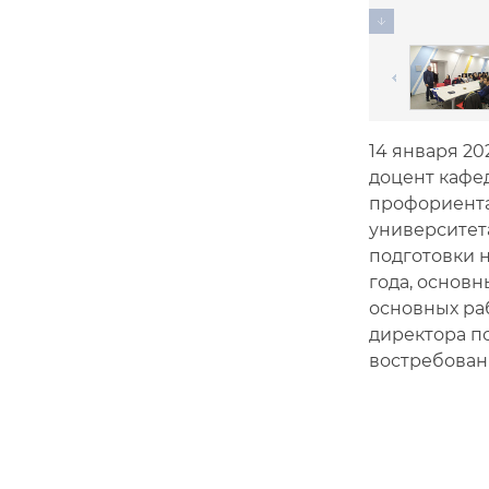
14 января 2
доцент кафе
профориента
университет
подготовки н
года, основн
основных ра
директора п
востребован