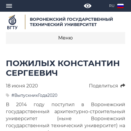
RU
ВОРОНЕЖСКИЙ ГОСУДАРСТВЕННЫЙ
ТЕХНИЧЕСКИЙ УНИВЕРСИТЕТ
Меню
Новости
ПОЖИЛЫХ КОНСТАНТИН
Объявления
СЕРГЕЕВИЧ
СМИ о нас
18 июня 2020
Поделиться
Выступления, доклады, интервью
#ВыпускникГода2020
В 2014 году поступил в Воронежский
Календарь мероприятий
государственный архитектурно-строительный
университет (ныне Воронежский
Корпоративные издания
государственный технический университет) на