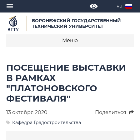
RU
ВОРОНЕЖСКИЙ ГОСУДАРСТВЕННЫЙ
ТЕХНИЧЕСКИЙ УНИВЕРСИТЕТ
Меню
Новости
ПОСЕЩЕНИЕ ВЫСТАВКИ
Объявления
В РАМКАХ
"ПЛАТОНОВСКОГО
СМИ о нас
ФЕСТИВАЛЯ"
Выступления, доклады, интервью
13 октября 2020
Поделиться
Календарь мероприятий
Кафедра Градостроительства
Корпоративные издания