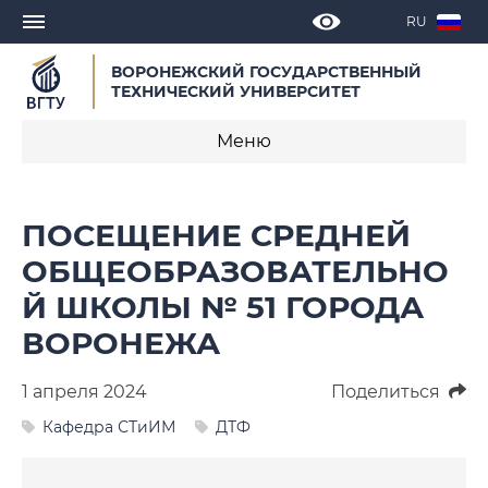
RU
ВОРОНЕЖСКИЙ ГОСУДАРСТВЕННЫЙ
ТЕХНИЧЕСКИЙ УНИВЕРСИТЕТ
Меню
Новости
ПОСЕЩЕНИЕ СРЕДНЕЙ
Объявления
ОБЩЕОБРАЗОВАТЕЛЬНО
Й ШКОЛЫ № 51 ГОРОДА
СМИ о нас
ВОРОНЕЖА
Выступления, доклады, интервью
1 апреля 2024
Поделиться
Календарь мероприятий
Кафедра СТиИМ
ДТФ
Корпоративные издания