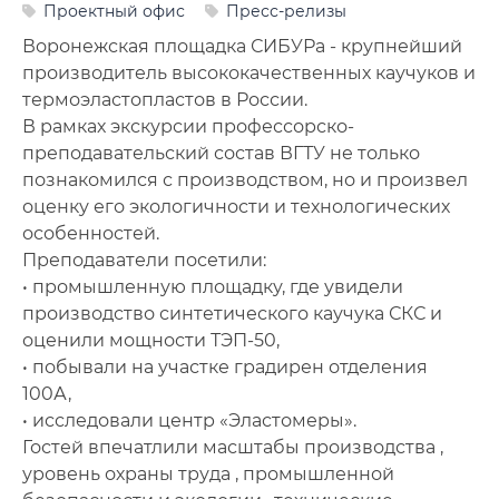
Проектный офис
Пресс-релизы
Фото
Воронежская площадка СИБУРа - крупнейший
Видео
производитель высококачественных каучуков и
термоэластопластов в России.
Анкеты и опросы
В рамках экскурсии профессорско-
преподавательский состав ВГТУ не только
Контакты для СМИ
познакомился с производством, но и произвел
оценку его экологичности и технологических
особенностей.
Преподаватели посетили:
• промышленную площадку, где увидели
производство синтетического каучука СКС и
оценили мощности ТЭП-50,
• побывали на участке градирен отделения
100А,
• исследовали центр «Эластомеры».
Гостей впечатлили масштабы производства ,
уровень охраны труда , промышленной