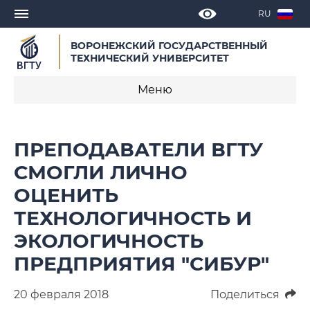
RU
ВОРОНЕЖСКИЙ ГОСУДАРСТВЕННЫЙ
ТЕХНИЧЕСКИЙ УНИВЕРСИТЕТ
Меню
Новости
ПРЕПОДАВАТЕЛИ ВГТУ
Объявления
СМОГЛИ ЛИЧНО
ОЦЕНИТЬ
СМИ о нас
ТЕХНОЛОГИЧНОСТЬ И
Выступления, доклады, интервью
ЭКОЛОГИЧНОСТЬ
Календарь мероприятий
ПРЕДПРИЯТИЯ "СИБУР"
Корпоративные издания
20 февраля 2018
Поделиться