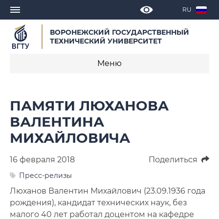
RU
ВОРОНЕЖСКИЙ ГОСУДАРСТВЕННЫЙ
ТЕХНИЧЕСКИЙ УНИВЕРСИТЕТ
Меню
Новости
ПАМЯТИ ЛЮХАНОВА
Объявления
ВАЛЕНТИНА
МИХАЙЛОВИЧА
СМИ о нас
Выступления, доклады, интервью
16 февраля 2018
Поделиться
Пресс-релизы
Календарь мероприятий
Люханов Валентин Михайлович (23.09.1936 года
рождения), кандидат технических наук, без
Корпоративные издания
малого 40 лет работал доцентом на кафедре