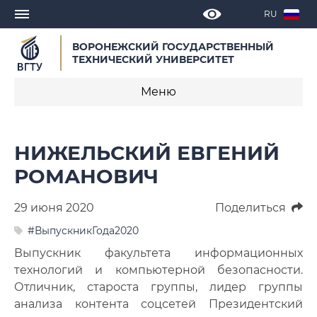
RU
ВОРОНЕЖСКИЙ ГОСУДАРСТВЕННЫЙ
ТЕХНИЧЕСКИЙ УНИВЕРСИТЕТ
Меню
Новости
НИЖЕЛЬСКИЙ ЕВГЕНИЙ
Объявления
РОМАНОВИЧ
СМИ о нас
29 июня 2020
Поделиться
Выступления, доклады, интервью
#ВыпускникГода2020
Выпускник факультета информационных
Календарь мероприятий
технологий и компьютерной безопасности.
Отличник, староста группы, лидер группы
Корпоративные издания
анализа контента соцсетей Президентский