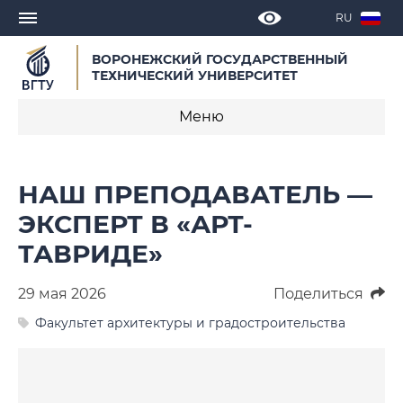
RU
ВОРОНЕЖСКИЙ ГОСУДАРСТВЕННЫЙ
ТЕХНИЧЕСКИЙ УНИВЕРСИТЕТ
Меню
Новости
НАШ ПРЕПОДАВАТЕЛЬ —
Объявления
ЭКСПЕРТ В «АРТ-
ТАВРИДЕ»
СМИ о нас
Выступления, доклады, интервью
29 мая 2026
Поделиться
Факультет архитектуры и градостроительства
Календарь мероприятий
Корпоративные издания