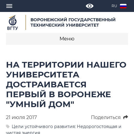
RU
ВОРОНЕЖСКИЙ ГОСУДАРСТВЕННЫЙ
ТЕХНИЧЕСКИЙ УНИВЕРСИТЕТ
Меню
Новости
НА ТЕРРИТОРИИ НАШЕГО
Объявления
УНИВЕРСИТЕТА
ДОСТРАИВАЕТСЯ
СМИ о нас
ПЕРВЫЙ В ВОРОНЕЖЕ
Выступления, доклады, интервью
"УМНЫЙ ДОМ"
Календарь мероприятий
21 июля 2017
Поделиться
Корпоративные издания
Цели устойчивого развития: Недорогостоящая и
чистая энергия