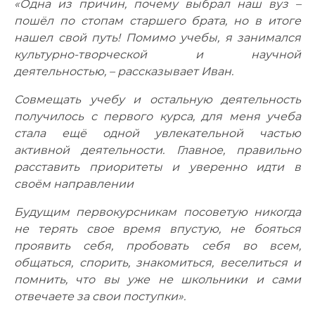
«Одна из причин, почему выбрал наш вуз –
Фото
пошёл по стопам старшего брата, но в итоге
нашел свой путь! Помимо учебы, я занимался
Видео
культурно-творческой и научной
деятельностью, – рассказывает Иван.
Анкеты и опросы
Совмещать учебу и остальную деятельность
Контакты для СМИ
получилось с первого курса, для меня учеба
стала ещё одной увлекательной частью
активной деятельности. Главное, правильно
расставить приоритеты и уверенно идти в
своём направлении
Будущим первокурсникам посоветую никогда
не терять свое время впустую, не бояться
проявить себя, пробовать себя во всем,
общаться, спорить, знакомиться, веселиться и
помнить, что вы уже не школьники и сами
отвечаете за свои поступки».