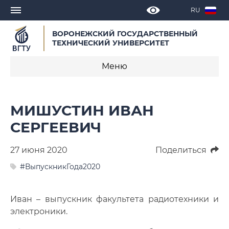
RU
ВОРОНЕЖСКИЙ ГОСУДАРСТВЕННЫЙ
ТЕХНИЧЕСКИЙ УНИВЕРСИТЕТ
Меню
Новости
МИШУСТИН ИВАН
Объявления
СЕРГЕЕВИЧ
СМИ о нас
27 июня 2020
Поделиться
Выступления, доклады, интервью
#ВыпускникГода2020
Календарь мероприятий
Иван – выпускник факультета радиотехники и
электроники.
Корпоративные издания