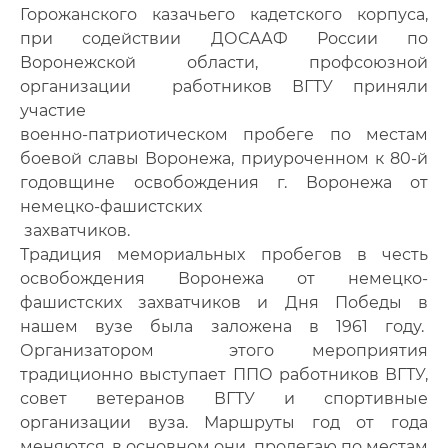
Фото
Горожанского казачьего кадетского корпуса,
при содействии ДОСААФ России по
Видео
Воронежской области, профсоюзной
организации работников ВГТУ приняли
Анкеты и опросы
участие
военно-патриотическом пробеге по местам
Контакты для СМИ
боевой славы Воронежа, приуроченном к 80-й
годовщине освобождения г. Воронежа от
немецко-фашистских
захватчиков.
Традиция мемориальных пробегов в честь
освобождения Воронежа от немецко-
фашистских захватчиков и Дня Победы в
нашем вузе была заложена в 1961 году.
Организатором этого мероприятия
традиционно выступает ППО работников ВГТУ,
совет ветеранов ВГТУ и спортивные
организации вуза. Маршруты год от года
меняются, в основном они пролегаю по местам