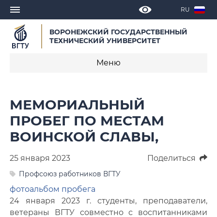
RU
ВОРОНЕЖСКИЙ ГОСУДАРСТВЕННЫЙ
ТЕХНИЧЕСКИЙ УНИВЕРСИТЕТ
Меню
Новости
МЕМОРИАЛЬНЫЙ
Объявления
ПРОБЕГ ПО МЕСТАМ
ВОИНСКОЙ СЛАВЫ,
СМИ о нас
Выступления, доклады, интервью
25 января 2023
Поделиться
Профсоюз работников ВГТУ
Календарь мероприятий
фотоальбом пробега
24 января 2023 г. студенты, преподаватели,
Корпоративные издания
ветераны ВГТУ совместно с воспитанниками