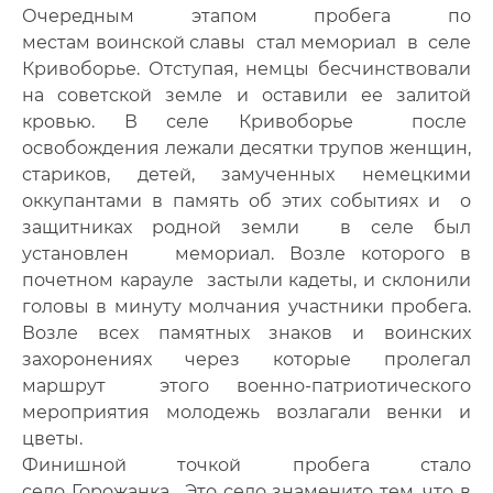
Очередным этапом пробега по
местам воинской славы стал мемориал в селе
Кривоборье. Отступая, немцы бесчинствовали
на советской земле и оставили ее залитой
кровью. В селе Кривоборье после
освобождения лежали десятки трупов женщин,
стариков, детей, замученных немецкими
оккупантами в память об этих событиях и о
защитниках родной земли в селе был
установлен мемориал. Возле которого в
почетном карауле застыли кадеты, и склонили
головы в минуту молчания участники пробега.
Возле всех памятных знаков и воинских
захоронениях через которые пролегал
маршрут этого военно-патриотического
мероприятия молодежь возлагали венки и
цветы.
Финишной точкой пробега стало
село Горожанка. Это село знаменито тем, что в