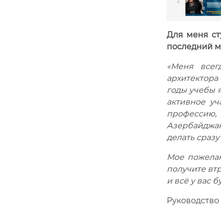
Для меня ст
последний мо
«Меня всег
архитектора с
годы учебы 
активное уч
профессию, 
Азербайджан
делать сразу
Мое пожелан
получите втр
и всё у вас б
Руководство 