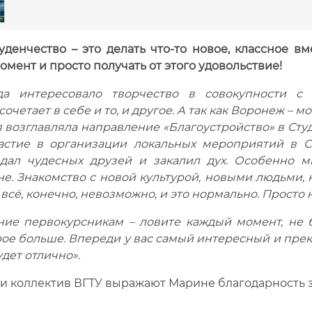
уденчество – это делать что-то новое, классное вм
мент и просто получать от этого удовольствие!
да интересовало творчество в совокупности с
очетает в себе и то, и другое. А так как Воронеж – м
я возглавляла направление «Благоустройство» в Ст
астие в организации локальных мероприятий в С
дал чудесных друзей и закалил дух. Особенно 
е. Знакомство с новой культурой, новыми людьми, 
 всё, конечно, невозможно, и это нормально. Просто
ие первокурсникам – ловите каждый момент, не бо
ое больше. Впереди у вас самый интересный и прекр
удет отлично».
и коллектив ВГТУ выражают Марине благодарность з