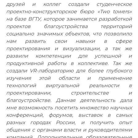
Фото
друзей и коллег создали студенческое
проектно-конструкторское бюро «Two towers»
Видео
на базе ВГТУ, которое занимается разработкой
проектов благоустройства территорий
Анкеты и опросы
социально значимых объектов, что позволило
нам развить свои навыки в сфере
Контакты для СМИ
проектирования и визуализации, а так же
развили компетенции для успешной и
продуктивной работы в коллективе. Так же
создали VR-лабораторию для более глубокого
изучения этой области и применение
технологий виртуальной реальности в
проектировании, строительстве и
благоустройстве. Данная деятельность дала
мне возможность посетить множество научных
конференций, форумов, выставок в самых
разных городах России, и получить опыт
общения с органами власти и руководителями
компаний. Дополнительные образовательные