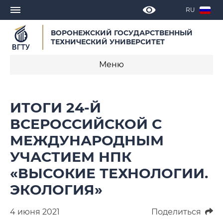
RU
ВОРОНЕЖСКИЙ ГОСУДАРСТВЕННЫЙ
ТЕХНИЧЕСКИЙ УНИВЕРСИТЕТ
Меню
Новости
ИТОГИ 24-Й
Объявления
ВСЕРОССИЙСКОЙ С
МЕЖДУНАРОДНЫМ
СМИ о нас
УЧАСТИЕМ НПК
Выступления, доклады, интервью
«ВЫСОКИЕ ТЕХНОЛОГИИ.
Календарь мероприятий
ЭКОЛОГИЯ»
Корпоративные издания
4 июня 2021
Поделиться