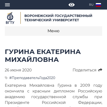
RU
ВОРОНЕЖСКИЙ ГОСУДАРСТВЕННЫЙ
ТЕХНИЧЕСКИЙ УНИВЕРСИТЕТ
Меню
Новости
ГУРИНА ЕКАТЕРИНА
Объявления
МИХАЙЛОВНА
СМИ о нас
26 июня 2020
Поделиться
Выступления, доклады, интервью
#ПреподавательГода2020
Екатерина Михайловна Гурина в 2009 году
Календарь мероприятий
окончила с красным дипломом Российскую
академию государственной службы при
Корпоративные издания
Президенте Российской Федерации,