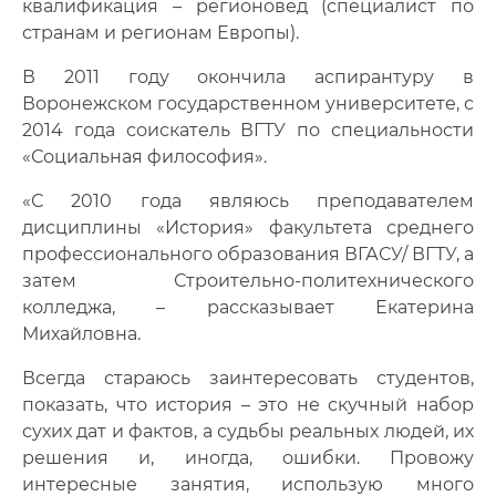
квалификация – регионовед (специалист по
Фото
странам и регионам Европы).
Видео
В 2011 году окончила аспирантуру в
Воронежском государственном университете, с
Анкеты и опросы
2014 года соискатель ВГТУ по специальности
«Социальная философия».
Контакты для СМИ
«С 2010 года являюсь преподавателем
дисциплины «История» факультета среднего
профессионального образования ВГАСУ/ ВГТУ, а
затем Строительно-политехнического
колледжа, – рассказывает Екатерина
Михайловна.
Всегда стараюсь заинтересовать студентов,
показать, что история – это не скучный набор
сухих дат и фактов, а судьбы реальных людей, их
решения и, иногда, ошибки. Провожу
интересные занятия, использую много