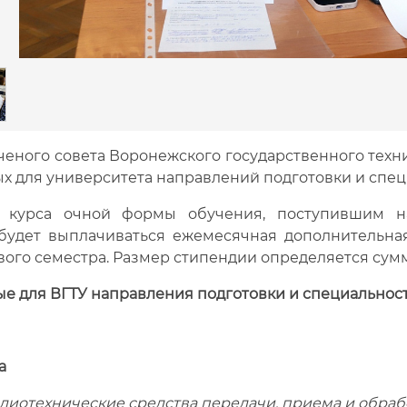
еного совета Воронежского государственного техн
х для университета направлений подготовки и спец
1 курса очной формы обучения, поступившим н
 будет выплачиваться ежемесячная дополнительна
вого семестра. Размер стипендии определяется сум
е для ВГТУ направления подготовки и специальност
а
диотехнические средства передачи, приема и обраб