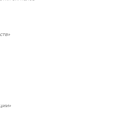
ств»
ции»