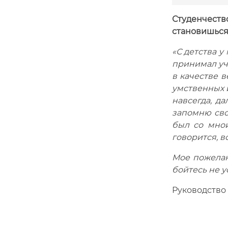
Студенчеств
становишься
«С детства у
принимал уч
в качестве в
умственных и
навсегда, д
запомню свою
был со мной
говорится, в
Мое пожелан
бойтесь не у
Руководство 