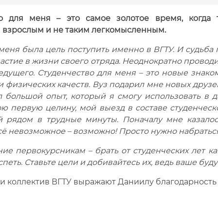
о для меня – это самое золотое время, когда 
 взрослым и не таким легкомысленным.
 меня была цель поступить именно в ВГТУ. И судьба
астие в жизни своего отряда. Неоднократно провод
едущего. Студенчество для меня – это новые знаком
 физических качеств. Вуз подарил мне новых друзе
ал большой опыт, который я смогу использовать в 
 первую целину, мой выезд в составе студенческог
 рядом в трудные минуты. Поначалу мне казалось
сё невозможное – возможно! Просто нужно набраться 
ие первокурсникам – брать от студенческих лет ка
спеть. Ставьте цели и добивайтесь их, ведь ваше буду
и коллектив ВГТУ выражают Даниилу благодарность з